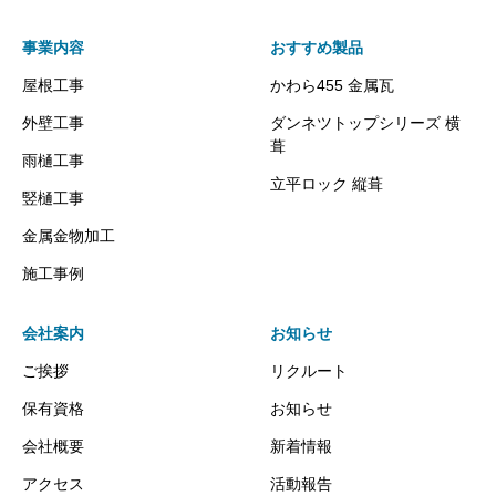
事業内容
おすすめ製品
屋根工事
かわら455 金属瓦
個人情報の第三者提供について
外壁工事
ダンネツトップシリーズ 横
葺
雨樋工事
立平ロック 縦葺
竪樋工事
金属金物加工
法令に基づく場合
施工事例
人の生命、身体、財産の保護に必要な場合
で、お客様（ご本人）の同意取得が困難であ
会社案内
お知らせ
るとき
国の機関等の法令の定める事務への協力が必
ご挨拶
リクルート
要な場合で、お客様（ご本人）の同意取得が
保有資格
お知らせ
困難であるとき
会社概要
新着情報
個人情報の利用・破棄・返却・第三者への開示
について
アクセス
活動報告